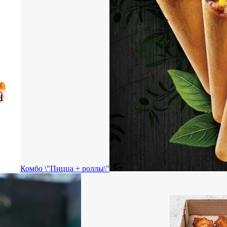
Комбо \"Пицца + роллы\"