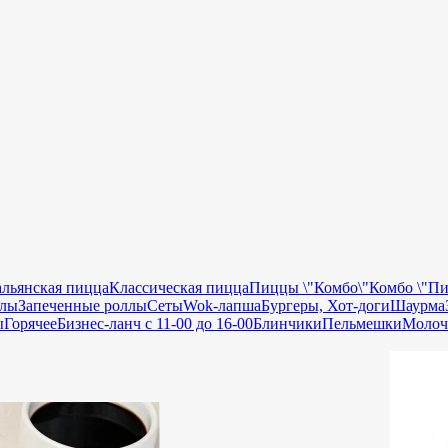
льянская пицца
Классическая пицца
Пиццы \"Комбо\"
Комбо \"Пи
ллы
Запеченные роллы
Сеты
Wok-лапша
Бургеры, Хот-доги
Шаурма
ы
Горячее
Бизнес-ланч с 11-00 до 16-00
Блинчики
Пельмешки
Молоч