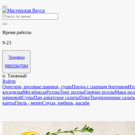
Время работы
9-23
Телефон
89832947584
п. Таежный
Войти
Онигири, рисовые шарики, суши
Пицца с сырным бортиком
Ита
кесадилья
Мегабоксы
Роллы
Лонг роллы
Горячие роллы
Маки ро
начинкой
Супы
Пан-азиатские салаты
Поке
Традиционные салат
карты
Гриль - меню
Соусы, имбирь, васаби