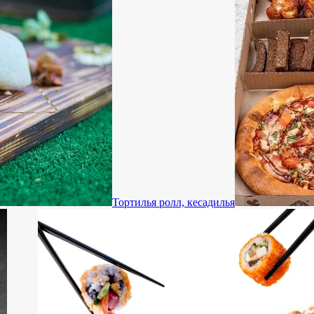
Тортилья ролл, кесадилья