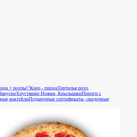
цца + роллы\"
Коно - пицца
Тортилья ролл,
Закуски
Хрустящие Ножки, Крылышки
Пироги с
ные коктейли
Подарочные сертификаты, скидочные