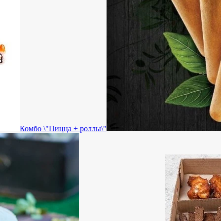
Комбо \"Пицца + роллы\"