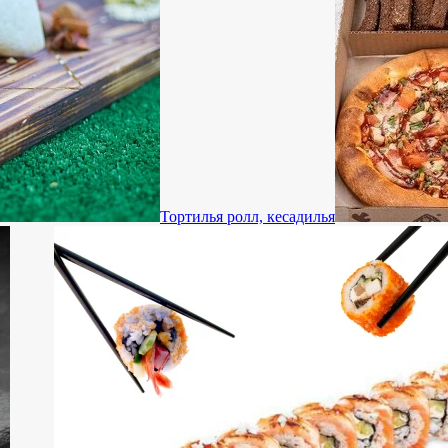
Тортилья ролл, кесадилья