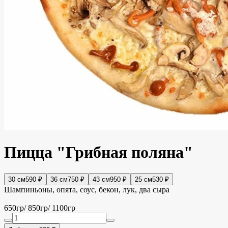
Пицца "Грибная поляна"
30 см
590 ₽
36 см
750 ₽
43 см
950 ₽
25 см
530 ₽
Шампиньоны, опята, соус, бекон, лук, два сыра
650гр/ 850гр/ 1100гр