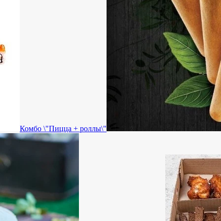
Комбо \"Пицца + роллы\"