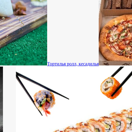
Тортилья ролл, кесадилья